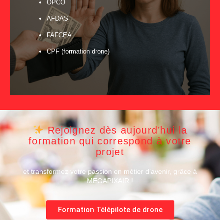
OPCO
AFDAS
FAFCEA
CPF (formation drone)
Rejoignez dès aujourd’hui la
formation qui correspond à votre
projet
et transformez votre passion en métier d’avenir, grâce à
MEGAPIXAIR !
Formation Télépilote de drone