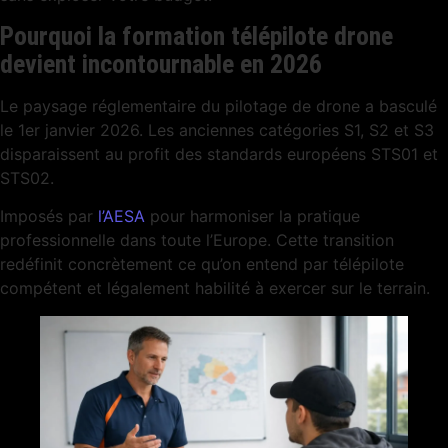
Pourquoi la formation télépilote drone
devient incontournable en 2026
Le paysage réglementaire du pilotage de drone a basculé
le 1er janvier 2026. Les anciennes catégories S1, S2 et S3
disparaissent au profit des standards européens STS01 et
STS02.
Imposés par
l’AESA
pour harmoniser la pratique
professionnelle dans toute l’Europe. Cette transition
redéfinit concrètement ce qu’on entend par télépilote
compétent et légalement habilité à exercer sur le terrain.