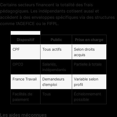
Certains secteurs financent la totalité des frais
pédagogiques. Les indépendants cotisent aussi et
accèdent à des enveloppes spécifiques via des structures
comme l’AGEFICE ou le FIFPL.
Dispositif
Public
Prise en charge
CPF
Tous actifs
Selon droits
acquis
OPCO
Salariés,
Partielle à totale
indépendants
France Travail
Demandeurs
Variable selon
d’emploi
profil
Facilités de
Tous
Échelonnement
paiement
possible
Les aides méconnues