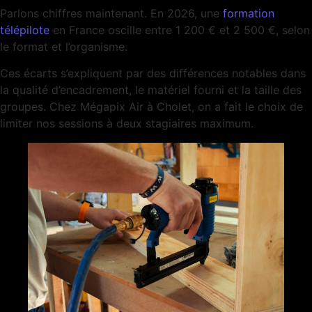
Parlons chiffres maintenant. En 2026, une
formation
télépilote
en France oscille entre 1 200 € et 2 500 €, selon
le format et l’organisme.
Ces écarts s’expliquent par des différences notables dans
la qualité d’encadrement, le matériel fourni et la taille des
groupes. Chez Mégapix Air à Cholet, on a fait le choix de
limiter nos sessions à deux stagiaires maximum.