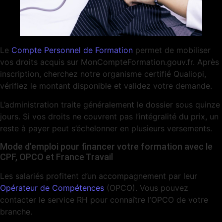
Le
Compte Personnel de Formation
permet de mobiliser
vos droits acquis sur MonCompteFormation.gouv.fr. Après
inscription, cherchez notre organisme certifié Qualiopi,
vérifiez le montant disponible et validez votre demande.
L’administration traite généralement le dossier sous quinze
jours. Si vos droits ne couvrent pas l’intégralité du prix, un
reste à payer peut s’échelonner en plusieurs versements.
Mode d’emploi pour financer votre formation avec le
CPF, OPCO et France Travail
Les salariés profitent d’un accompagnement par leur
Opérateur de Compétences
(OPCO). Vous pouvez
contacter le service RH pour connaître l’OPCO de votre
branche.