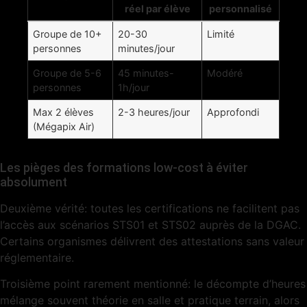
réel par élève
personnalisé
Groupe de 10+
20-30
Limité
personnes
minutes/jour
Groupe de 5-6
45 minutes-
Modéré
personnes
1h/jour
Max 2 élèves
2-3 heures/jour
Approfondi
(Mégapix Air)
Les pièges des formations low-cost à éviter
absolument
Deuxième vérité: toutes les certifications ne facilitent pas
l’accès aux scénarios STS01 et STS02 auprès de la DGAC.
Certains organismes délivrent des attestations sans valeur
réglementaire.
Troisième point rarement mentionné: le décompte d’heures
mélange souvent théorie en salle et pratique terrain, alors