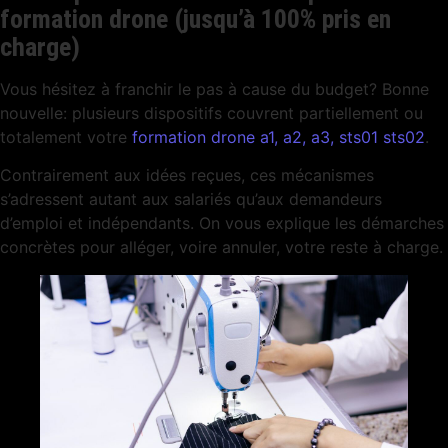
formation drone (jusqu’à 100% pris en
charge)
Vous hésitez à franchir le pas à cause du budget? Bonne
nouvelle: plusieurs dispositifs couvrent partiellement ou
totalement votre
formation drone a1, a2, a3, sts01 sts02
.
Contrairement aux idées reçues, ces mécanismes
s’adressent autant aux salariés qu’aux demandeurs
d’emploi et indépendants. On vous explique les démarches
concrètes pour alléger, voire annuler, votre reste à charge.