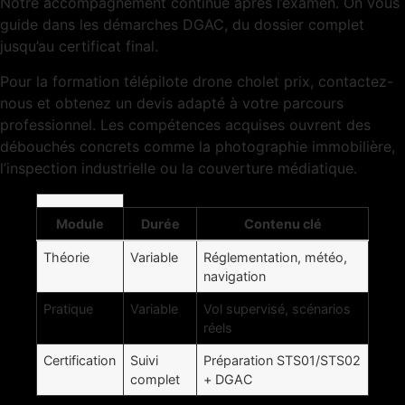
Notre accompagnement continue après l’examen. On vous
guide dans les démarches DGAC, du dossier complet
jusqu’au certificat final.
Pour la formation télépilote drone cholet prix, contactez-
nous et obtenez un devis adapté à votre parcours
professionnel. Les compétences acquises ouvrent des
débouchés concrets comme la photographie immobilière,
l’inspection industrielle ou la couverture médiatique.
Module
Durée
Contenu clé
Théorie
Variable
Réglementation, météo,
navigation
Pratique
Variable
Vol supervisé, scénarios
réels
Certification
Suivi
Préparation STS01/STS02
complet
+ DGAC