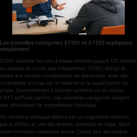
Les nouvelles catégories STS01 et STS02 expliquées
simplement
STS01 autorise les vols à basse altitude jusqu’à 120 mètres
au-dessus de zones peu fréquentées. STS02 élargit le
cadre aux survols occasionnels de personnes, avec des
contraintes strictes sur le matériel et la qualification du
pilote. Contrairement à l’ancien système où un simple
CATT suffisait parfois, ces nouvelles catégories exigent
une attestation de compétence théorique.
Un certificat pratique délivré par un organisme reconnu
par la DGAC, et une déclaration d’activité en règle. Sans
cette formation télépilote drone Cholet prix accessible