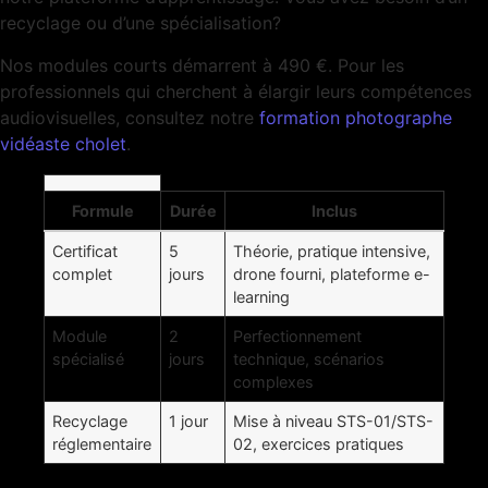
recyclage ou d’une spécialisation?
Nos modules courts démarrent à 490 €. Pour les
professionnels qui cherchent à élargir leurs compétences
audiovisuelles, consultez notre
formation photographe
vidéaste cholet
.
Formule
Durée
Inclus
Certificat
5
Théorie, pratique intensive,
complet
jours
drone fourni, plateforme e-
learning
Module
2
Perfectionnement
spécialisé
jours
technique, scénarios
complexes
Recyclage
1 jour
Mise à niveau STS-01/STS-
réglementaire
02, exercices pratiques