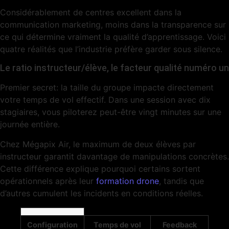
Considérablement de centres excellent dans la
communication marketing, moins dans la transparence sur
ce qui détermine vraiment la qualité d’apprentissage. Voici
quatre réalités que l’industrie préfère garder sous silence.
Le ratio instructeur/élève, le facteur qualité numéro un
Premier secret: la taille du groupe impacte directement
votre temps de vol effectif. Dans une session avec dix
stagiaires, vous piloterez peut-être vingt minutes sur une
journée entière.
Chez Mégapix Air, le maximum de deux élèves par
instructeur garantit davantage de manipulations concrètes.
Cette différence explique pourquoi certains sortent
opérationnels après leur
formation drone
, tandis que
d’autres cumulent les incidents en conditions réelles.
Configuration
Temps de vol
Feedback