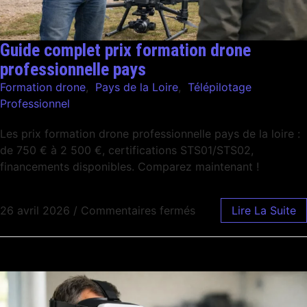
Guide complet prix formation drone
professionnelle pays
Formation drone
,
Pays de la Loire
,
Télépilotage
Professionnel
Les prix formation drone professionnelle pays de la loire :
de 750 € à 2 500 €, certifications STS01/STS02,
financements disponibles. Comparez maintenant !
26 avril 2026
/
Commentaires fermés
Lire La Suite