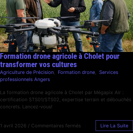
Formation drone agricole à Cholet pour
transformer vos cultures
Agriculture de Précision
,
Formation drone
,
Services
professionnels Angers
La formation drone agricole à Cholet par Mégapix Air :
certification STS01/STS02, expertise terrain et débouchés
concrets. Lancez-vous!
1 avril 2026
/
Commentaires fermés
Lire La Suite