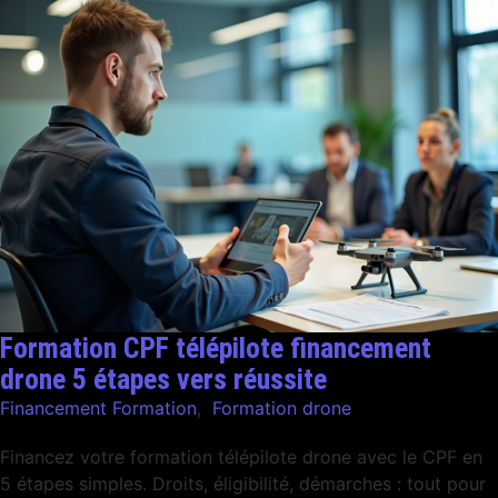
Formation CPF télépilote financement
drone 5 étapes vers réussite
Financement Formation
,
Formation drone
Financez votre formation télépilote drone avec le CPF en
5 étapes simples. Droits, éligibilité, démarches : tout pour