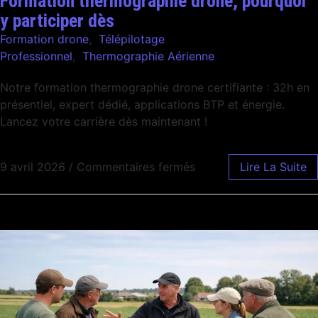
Formation thermographie drone, pourquoi
y participer dès
Formation drone
,
Télépilotage
Professionnel
,
Thermographie Aérienne
Notre formation thermographie drone certifiante : 32h en
présentiel, expert dédié, applications BTP et énergie.
Lancez votre carrière dès maintenant !
9 avril 2026
/
Commentaires fermés
Lire La Suite