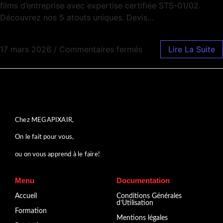
films d’entreprise avec expertise certifiée STS-01/02.
Découvrez nos 5 atouts uniques. Devis…
17 mars 2026
/
Commentaires fermés
Lire La Suite
Chez MEGAPIXAIR,
On le fait pour vous,
ou on vous apprend à le faire!
Menu
Documentation
Accueil
Conditions Générales
d’Utilisation
Formation
Mentions légales