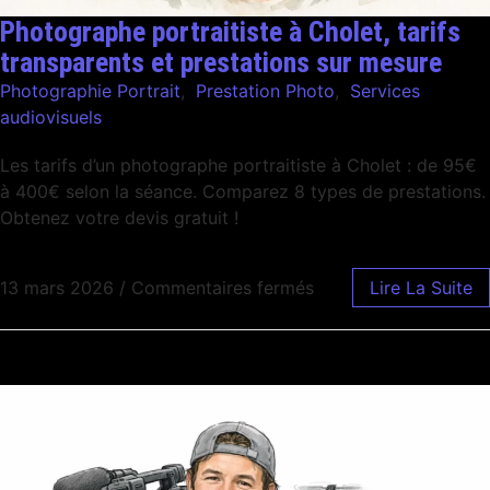
Photographe portraitiste à Cholet, tarifs
transparents et prestations sur mesure
Photographie Portrait
,
Prestation Photo
,
Services
audiovisuels
Les tarifs d’un photographe portraitiste à Cholet : de 95€
à 400€ selon la séance. Comparez 8 types de prestations.
Obtenez votre devis gratuit !
13 mars 2026
/
Commentaires fermés
Lire La Suite