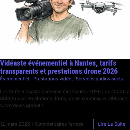
Vidéaste événementiel à Nantes, tarifs
transparents et prestations drone 2026
Événementiel
,
Prestations vidéo
,
Services audiovisuels
Les tarifs vidéaste événementiel Nantes 2026 : de 1000€ à
3000€/jour. Prestations drone, devis sur mesure. Obtenez
votre devis gratuit !
12 mars 2026
/
Commentaires fermés
Lire La Suite