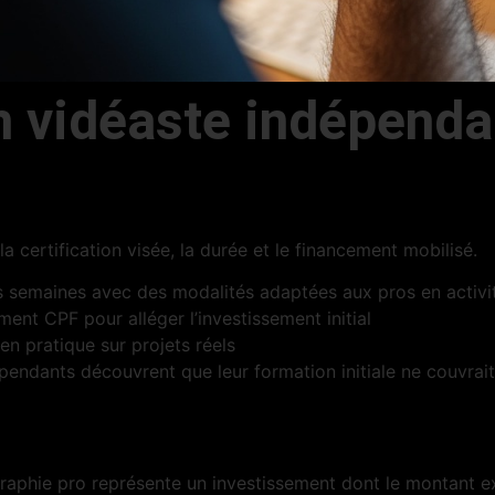
n vidéaste indépenda
 certification visée, la durée et le financement mobilisé.
rs semaines avec des modalités adaptées aux pros en activi
nt CPF pour alléger l’investissement initial
en pratique sur projets réels
épendants découvrent que leur formation initiale ne couvra
raphie pro représente un investissement dont le montant ex