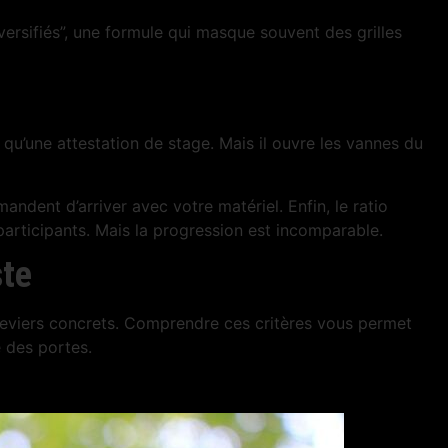
ersifiés”, une formule qui masque souvent des grilles
r qu’une attestation de stage. Mais il ouvre les vannes du
mandent d’arriver avec votre matériel. Enfin, le ratio
participants. Mais la progression est incomparable.
ste
 leviers concrets. Comprendre ces critères vous permet
e des portes.