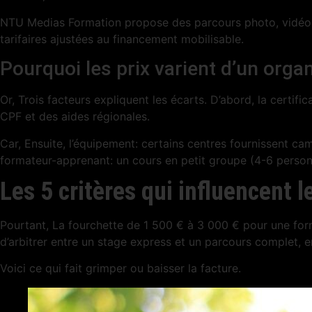
NTU Medias Formation propose des parcours photo, vidéo et 
tarifaires ajustées au financement mobilisable.
Pourquoi les prix varient d’un organ
Or, Trois facteurs expliquent les écarts. D’abord, la certifi
CPF et des aides régionales.
Car, Ensuite, l’équipement: certains centres fournissent camé
formateur-apprenant: un cours en petit groupe (4-6 personn
Les 5 critères qui influencent 
Pourtant, La fourchette de 1 500 € à 3 000 € pour une for
d’arbitrer entre un stage express et un parcours complet, 
Voici ce qui fait grimper ou baisser la facture.