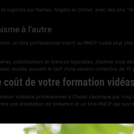
logiciels sur Nantes, Angers et Cholet, avec des prix “div
isme à l’autre
cation: un titre professionnel inscrit au RNCP coûte plus che
ras, stabilisateurs et licences logicielles, d’autres vous de
es) double souvent le tarif d’une session collective de 15 
le coût de votre formation vidéa
mation vidéaste professionnel à Cholet s’explique par cinq
entre une attestation de présence et un titre RNCP qui ouvr